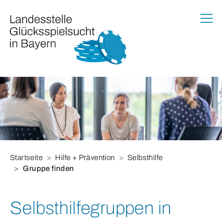
Zur Haupt-Navigation springen
Zum Hauptinhalt springen
Zum Footer springen
Sie befinden sich hier:
Startseite
Hilfe + Prävention
Selbsthilfe
Gruppe finden
Selbsthilfegruppen in