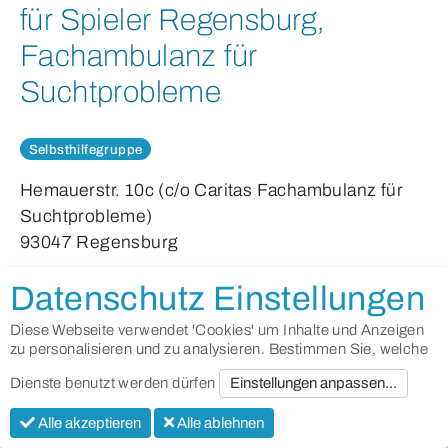
für Spieler Regensburg,
Fachambulanz für
Suchtprobleme
Selbsthilfegruppe
Hemauerstr. 10c (c/o Caritas Fachambulanz für
Suchtprobleme)
93047 Regensburg
Tel: 0941/630827
Datenschutz Einstellungen
0941630827-60
Diese Webseite verwendet 'Cookies' um Inhalte und Anzeigen
suchtambulanz@caritas-regensburg.de
zu personalisieren und zu analysieren. Bestimmen Sie, welche
http://www.caritas-
Dienste benutzt werden dürfen
Einstellungen anpassen...
regensburg.de/beratenundhelfen/suchthilfe/facha
Alle akzeptieren
Alle ablehnen