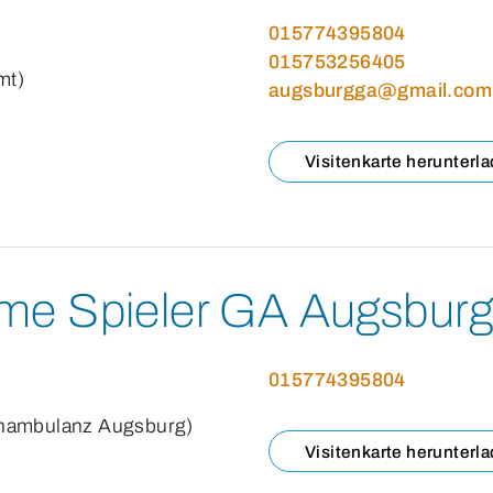
015774395804
015753256405
mt)
augsburgga@gmail.com
Visitenkarte herunterl
e Spieler GA Augsbur
015774395804
chambulanz Augsburg)
Visitenkarte herunterl