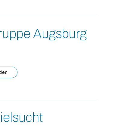
gruppe Augsburg
aden
ielsucht