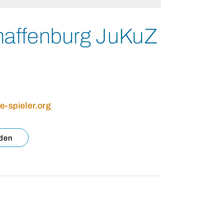
affenburg JuKuZ
-spieler.org
aden
g