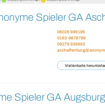
onyme Spieler GA Asch
06026 998199
0163-9878799
09276 926653
aschaffenburg@anonyme
Visitenkarte herunterl
e Spieler GA Augsbur