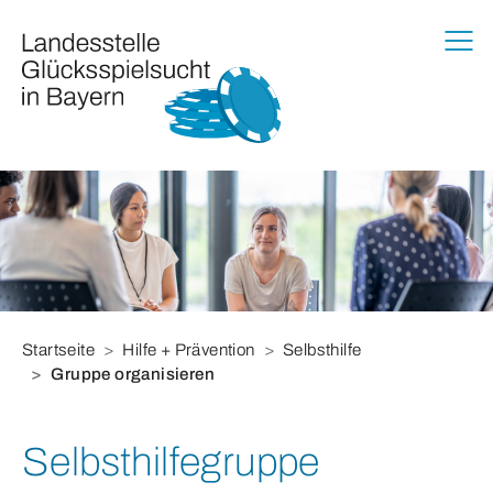
Zur Haupt-Navigation springen
Zum Hauptinhalt springen
Zum Footer springen
Sie befinden sich hier:
Startseite
Hilfe + Prävention
Selbsthilfe
Gruppe organisieren
Selbsthilfegruppe