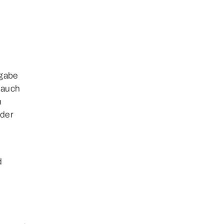
fgabe
 auch
h
 der
d