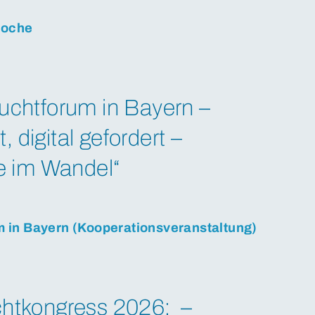
woche
uchtforum in Bayern –
t, digital gefordert –
e im Wandel“
m in Bayern (Kooperationsveranstaltung)
htkongress 2026: –