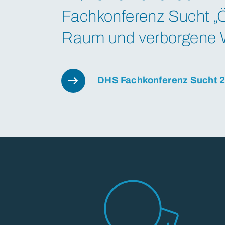
Fachkonferenz Sucht „Ö
Raum und verborgene 
DHS Fachkonferenz Sucht 