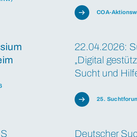
COA-Aktions
sium
22.04.2026: S
eim
„Digital gestütz
Sucht und Hilf
6
25. Suchtforu
HS
Deutscher Suc