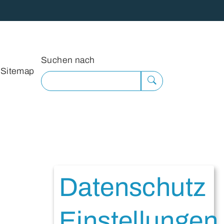
Suchformular
Suchen nach
Sitemap
Suche
ausführen
Datenschutz
Einstellungen