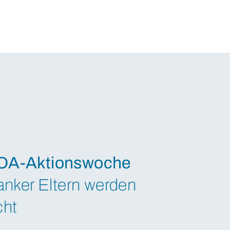
OA-Aktionswoche
anker Eltern werden
cht