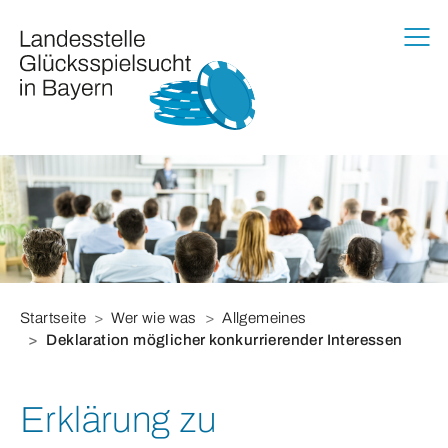
Zur Haupt-Navigation springen
Zum Hauptinhalt springen
Zum Footer springen
Sie befinden sich hier:
Startseite
Wer wie was
Allgemeines
Deklaration möglicher konkurrierender Interessen
Erklärung zu