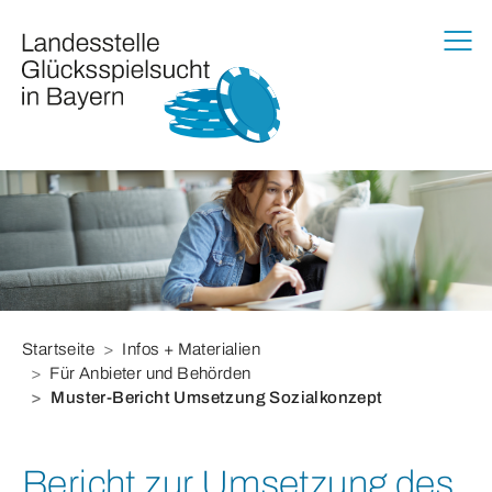
Zur Haupt-Navigation springen
Zum Hauptinhalt springen
Zum Footer springen
Sie befinden sich hier:
Startseite
Infos + Materialien
Für Anbieter und Behörden
Muster-Bericht Umsetzung Sozialkonzept
Bericht zur Umsetzung des