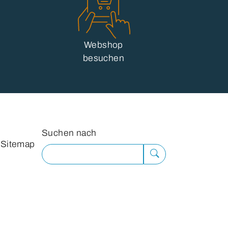
Webshop
besuchen
Suchformular
Suchen nach
Sitemap
Suche
ausführen