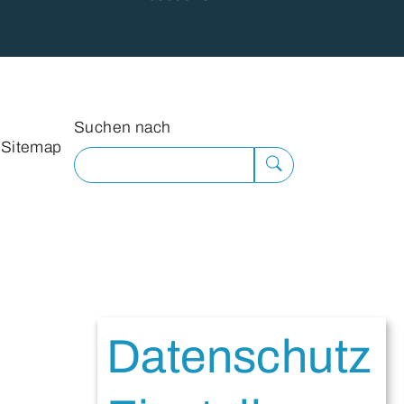
Suchformular
Suchen nach
Sitemap
Suche
ausführen
Datenschutz