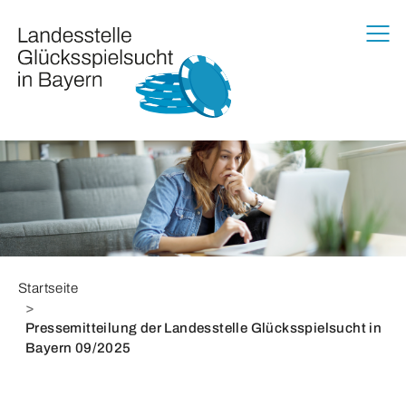
Zur Haupt-Navigation springen
Zum Hauptinhalt springen
Zum Footer springen
Sie befinden sich hier:
Startseite
Pressemitteilung der Landesstelle Glücksspielsucht in
Bayern 09/2025