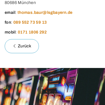
80686 München
email
:
thomas.baur@lsgbayern.de
fon
:
089 552 73 59 13
mobil
:
0171 1806 292
Zurück