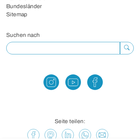
Bundesländer
Sitemap
Suchformular
Suchen nach
Suche
ausfü
Seite teilen: